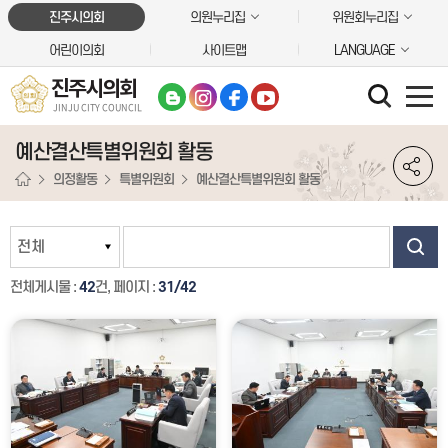
본문바로가기
진주시의회
의원누리집
위원회누리집
어린이의회
사이트맵
LANGUAGE
진주시의회
JINJU CITY COUNCIL
예산결산특별위원회 활동
의정활동
특별위원회
예산결산특별위원회 활동
전체게시물 :
42
건, 페이지 :
31/42