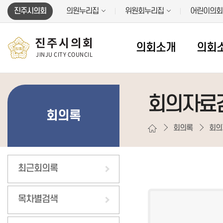
본문바로가기
진주시의회
의원누리집
위원회누리집
어린이의회
진주시의회
의회소개
의회
JINJU CITY COUNCIL
회의자료
회의록
회의록
회의
최근회의록
목차별검색