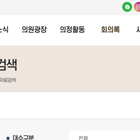
소식
의원광장
의정활동
회의록
검색
자료검색
대수구분