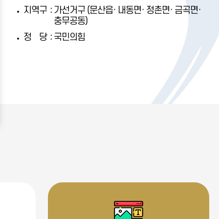
:
지역구
가선거구 (문산읍· 내동면· 정촌면· 금곡면·
충무공동)
:
정당
국민의힘