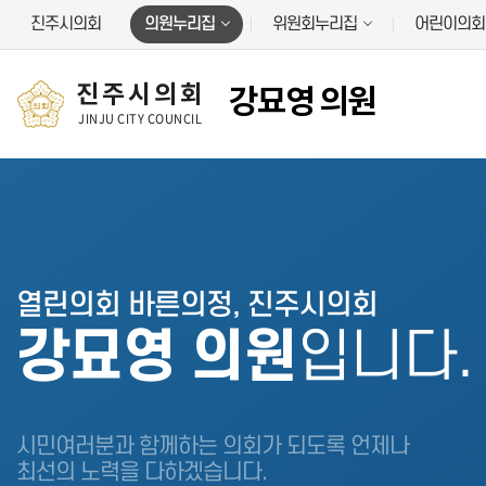
본문바로가기
진주시의회
의원누리집
위원회누리집
어린이의회
진주시의회
강묘영 의원
JINJU CITY COUNCIL
열린의회 바른의정, 진주시의회
강묘영 의원
입니다.
시민여러분과 함께하는 의회가 되도록 언제나
최선의 노력을 다하겠습니다.