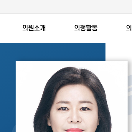
의원소개
의정활동
의