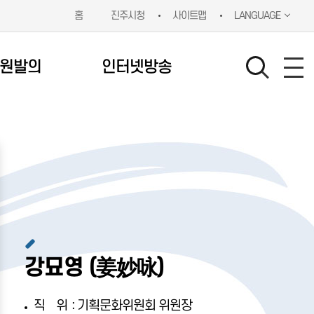
홈
진주시청
사이트맵
LANGUAGE
원발의
인터넷방송
강묘영 (姜妙咏)
:
직위
기획문화위원회 위원장