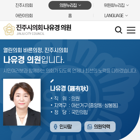
본문바로가기
진주시의회
의원누리집
위원회누리집
어린이의회
홈
LANGUAGE
진주시의회
나유경 의원
JINJU CITY COUNCIL
열린의회 바른의정, 진주시의회
나유경 의원
입니다.
시민여러분과 함께하는 의회가 되도록 언제나
최선의 노력을 다하겠습니다.
나유경 (羅有耿)
:
직위
의원
:
지역구
아선거구 (중앙동· 상봉동)
:
정당
국민의힘
인사말
의원약력