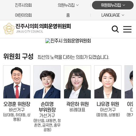
본문바로가기
진주시의회
의원누리집
위원회누리집
어린이의회
홈
LANGUAGE
진주시의회
의회운영위원회
JINJU CITY COUNCIL
위원회 구성
최선의 노력을 다하는 의회가 되겠습니다.
오경훈 위원장
손미영
곽은하 위원
나유경 위원
이영
바선거구
부위원장
비례대표
아선거구
다
(상대동, 하대동, 상
(중앙동, 상봉동)
(평거동
가선거구
평동)
(문산읍, 내동면, 정
촌면, 금곡면, 충무
공동)