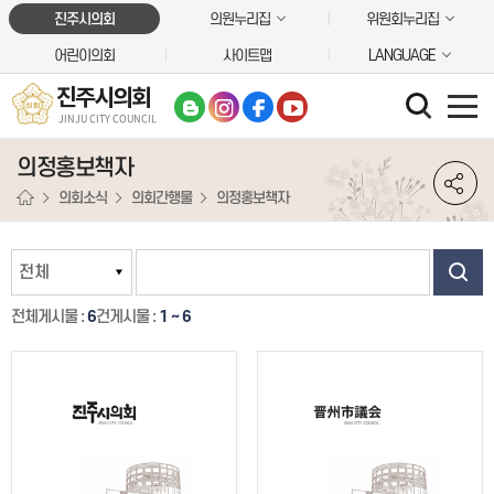
본문바로가기
진주시의회
의원누리집
위원회누리집
어린이의회
사이트맵
LANGUAGE
진주시의회
JINJU CITY COUNCIL
의정홍보책자
의회소식
의회간행물
의정홍보책자
전체게시물 :
6
건
게시물 :
1 ~ 6