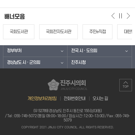
배너모음
국회도서관
국회전자도서관
주민e직접
대한민
정부부처
전국 시 · 도의회
경상남도 시 · 군의회
진주시청
진주시의회
TOP
JINJU CITY COUNCIL
개인정보처리방침
전화번호안내
오시는 길
(우 52789) 경상남도 진주시 동진로 155 (상대동)
/ Tel :
055-749-5072 (평일 09:00~18:00 / 점심시간:12:00~13:00)
/ Fax : 055-749-
5079
COPYRIGHT 2021 JINJU CITY COUNCIL. ALL RIGHTS RESERVED.