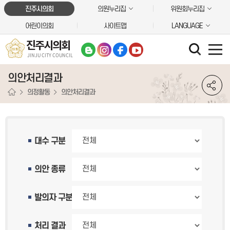
본문바로가기
진주시의회
의원누리집
위원회누리집
어린이의회
사이트맵
LANGUAGE
진주시의회
JINJU CITY COUNCIL
의안처리결과
의정활동
의안처리결과
대수 구분
의안 종류
발의자 구분
처리 결과