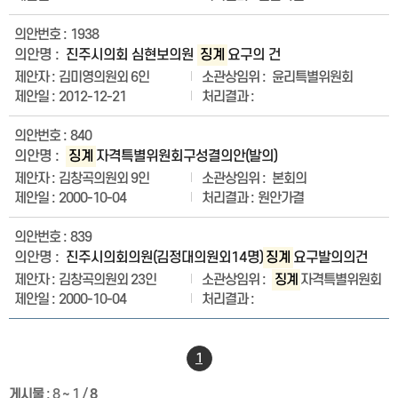
1938
진주시의회 심현보의원
징계
요구의 건
김미영의원외 6인
윤리특별위원회
2012-12-21
840
징계
자격특별위원회구성결의안(발의)
김창곡의원외 9인
본회의
2000-10-04
원안가결
839
진주시의회의원(김정대의원외14명)
징계
요구발의의건
김창곡의원외 23인
징계
자격특별위원회
2000-10-04
1
게시물
:
8 ~ 1
/
8