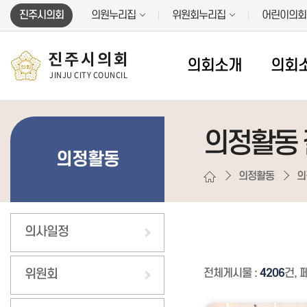
본문바로가기
진주시의회
의원누리집
위원회누리집
어린이의회
진주시의회
의회소개
의회
JINJU CITY COUNCIL
의정활동
의정활동
의정활동
의
의사일정
위원회
전체게시물 :
4206
건, 