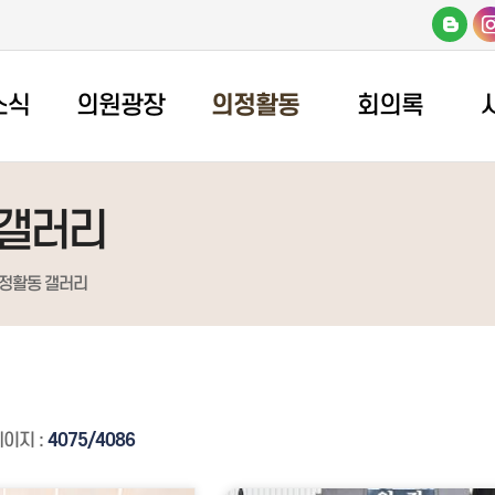
소식
의원광장
의정활동
회의록
 갤러리
정활동 갤러리
페이지 :
4075/4086