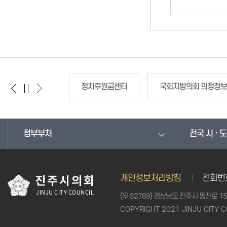
앙선거관리위원회
정치후원금센터
국회지방의회 의정정
정부부처
전국 시 · 
개인정보처리방침
전화번
진주시의회
JINJU CITY COUNCIL
(우 52789) 경상남도 진주시 동진로 15
COPYRIGHT 2021 JINJU CITY C