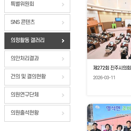
특별위원회
SNS 콘텐츠
의정활동 갤러리
의안처리결과
제272회 진주시의회
건의 및 결의현황
2026-03-11
의원연구단체
의원출석현황