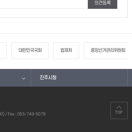
의견등록
대한민국국회
법제처
중앙선거관리위원회
진주시청
TOP
0)
/ Fax : 055-749-5079