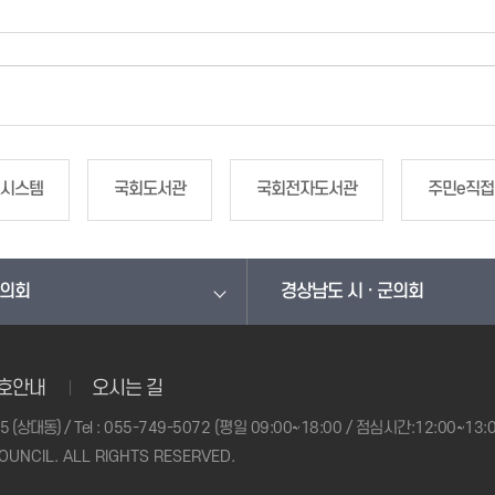
보시스템
국회도서관
국회전자도서관
주민e직접
도의회
경상남도 시 · 군의회
호안내
오시는 길
5 (상대동)
/ Tel :
055-749-5072 (평일 09:00~18:00 / 점심시간:12:00~13:0
OUNCIL. ALL RIGHTS RESERVED.