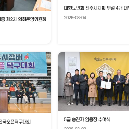
2026-03-04
회중 제2차 의회운영위원회
5급 승진자 임용장 수여식
 전국오픈탁구대회