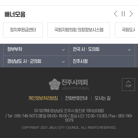
배너모음
정치후원금센터
국회지방의회 의정정보시스템
국회도서
정부부처
전국 시 · 도의회
경상남도 시 · 군의회
진주시청
진주시의회
TOP
JINJU CITY COUNCIL
개인정보처리방침
전화번호안내
오시는 길
(우 52789) 경상남도 진주시 동진로 155 (상대동)
/ Tel :
055-749-5072 (평일 09:00~18:00 / 점심시간:12:00~13:00)
/ Fax : 055-749-
5079
COPYRIGHT 2021 JINJU CITY COUNCIL. ALL RIGHTS RESERVED.