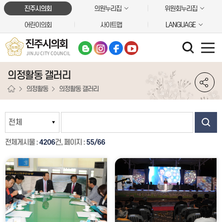
본문바로가기
진주시의회
의원누리집
위원회누리집
어린이의회
사이트맵
LANGUAGE
진주시의회
JINJU CITY COUNCIL
의정활동 갤러리
의정활동
의정활동 갤러리
전체게시물 :
4206
건, 페이지 :
55/66