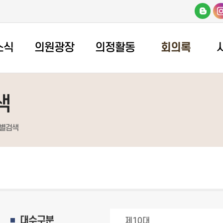
소식
의원광장
의정활동
회의록
색
별검색
대수구분