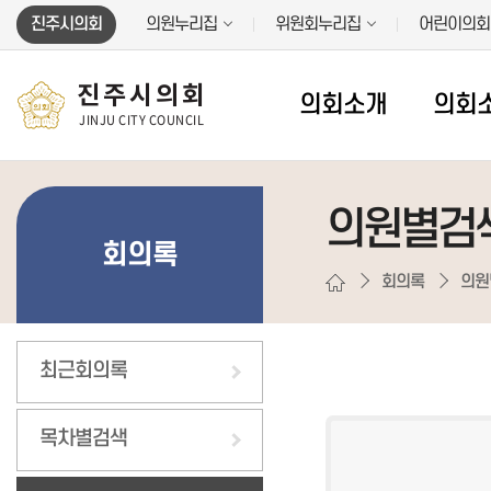
본문바로가기
진주시의회
의원누리집
위원회누리집
어린이의회
진주시의회
의회소개
의회
JINJU CITY COUNCIL
의원별검
회의록
회의록
의원
최근회의록
목차별검색