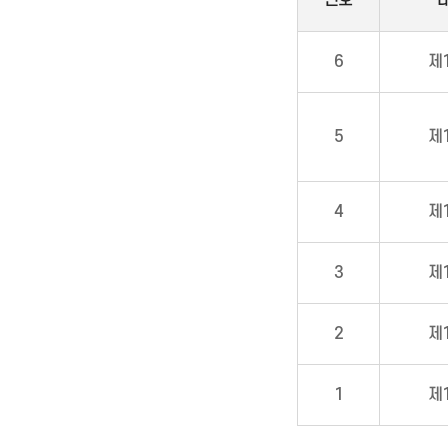
번호
6
제
5
제
4
제
3
제
2
제
1
제