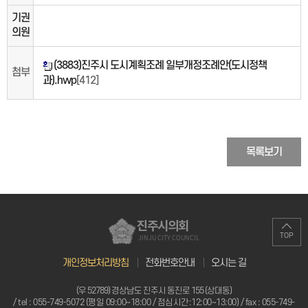
기권
의원
(3883)진주시 도시계획조례 일부개정조례안(도시정책
첨부
과).hwp
[412]
목록보기
진주시의회
TOP
JINJU CITY COUNCIL
개인정보처리방침
전화번호안내
오시는 길
(우 52789) 경상남도 진주시 동진로 155 (상대동)
/ tel :
055-749-5072 (평일 09:00~18:00 / 점심시간:12:00~13:00)
/ fax : 055-749-