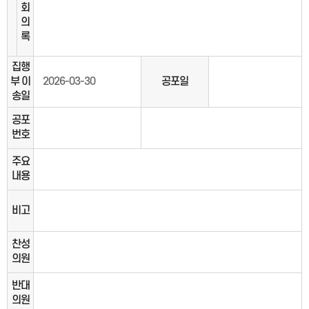
회
의
록
집행
부 이
2026-03-30
공포일
송일
공포
번호
주요
내용
비고
찬성
의원
반대
의원