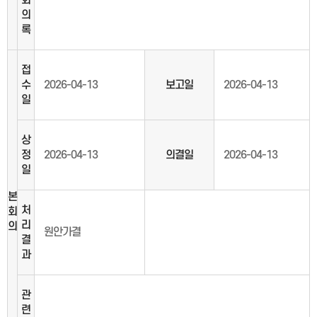
회
의
록
접
수
2026-04-13
보고일
2026-04-13
일
상
정
2026-04-13
의결일
2026-04-13
일
본
처
회
리
의
원안가결
결
과
관
련