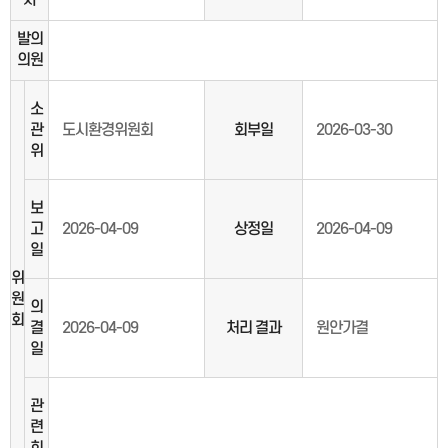
자
발의
의원
소
관
도시환경위원회
회부일
2026-03-30
위
보
고
2026-04-09
상정일
2026-04-09
일
위
원
의
회
결
2026-04-09
처리 결과
원안가결
일
관
련