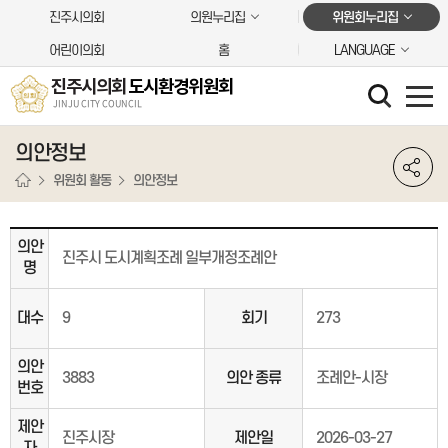
본문바로가기
진주시의회
의원누리집
위원회누리집
어린이의회
홈
LANGUAGE
진주시의회
도시환경위원회
JINJU CITY COUNCIL
의안정보
위원회 활동
의안정보
의안
진주시 도시계획조례 일부개정조례안
명
대수
9
회기
273
의안
3883
의안 종류
조례안-시장
번호
제안
진주시장
제안일
2026-03-27